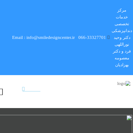
مرکز
خدمات
تخصصی
دندانپزشکی
Email : info@smiledesigncenter.ir
066-33327701
دکتر وحید
نوراللهی
فرد و دکتر
معصومه
بهزادیان