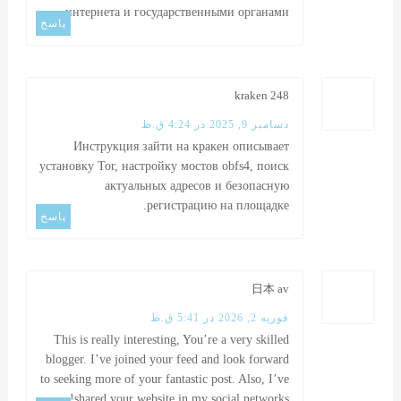
интернета и государственными органами.
پاسخ
kraken 248
دسامبر 9, 2025 در 4:24 ق.ظ
Инструкция
зайти на кракен
описывает
установку Tor, настройку мостов obfs4, поиск
актуальных адресов и безопасную
регистрацию на площадке.
پاسخ
日本 av
فوریه 2, 2026 در 5:41 ق.ظ
This is really interesting, You’re a very skilled
blogger. I’ve joined your feed and look forward
to seeking more of your fantastic post. Also, I’ve
shared your website in my social networks!