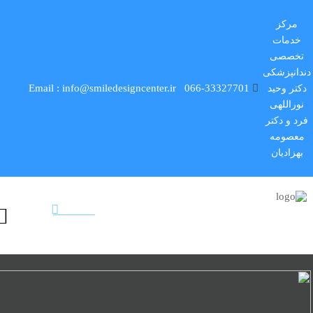
مرکز
خدمات
تخصصی
دندانپزشکی
Email : info@smiledesigncenter.ir
066-33327701
دکتر وحید
نوراللهی
فرد و دکتر
معصومه
بهزادیان