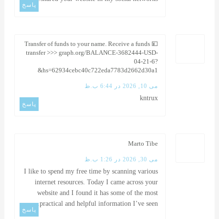
پاسخ
💴 Transfer of funds to your name. Receive a funds
transfer >>> graph.org/BALANCE-3682444-USD-
04-21-6?
hs=62934cebc40c722eda7783d2662d30a1&
می 10, 2026 در 6:44 ب.ظ
kntrux
پاسخ
Marto Tibe
می 30, 2026 در 1:26 ب.ظ
I like to spend my free time by scanning various
internet resources. Today I came across your
website and I found it has some of the most
practical and helpful information I’ve seen.
پاسخ