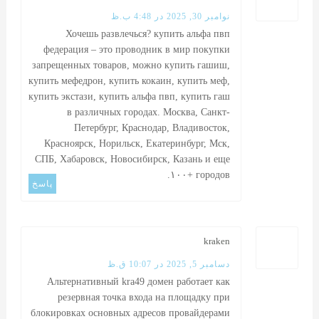
نوامبر 30, 2025 در 4:48 ب.ظ
Хочешь развлечься?
купить альфа пвп
федерация – это проводник в мир покупки
запрещенных товаров, можно купить гашиш,
купить мефедрон, купить кокаин, купить меф,
купить экстази, купить альфа пвп, купить гаш
в различных городах. Москва, Санкт-
Петербург, Краснодар, Владивосток,
Красноярск, Норильск, Екатеринбург, Мск,
СПБ, Хабаровск, Новосибирск, Казань и еще
۱۰۰+ городов.
پاسخ
kraken
دسامبر 5, 2025 در 10:07 ق.ظ
Альтернативный
kra49
домен работает как
резервная точка входа на площадку при
блокировках основных адресов провайдерами