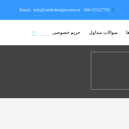
Email : info@smiledesigncenter.ir
066-33327701
ا
سوالات متداول
حریم خصوصی