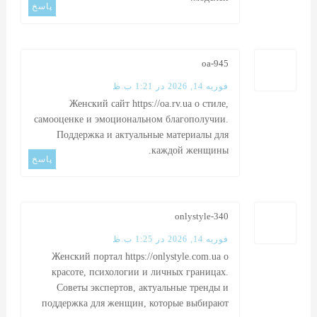
پاسخ
oa-945
فوریه 14, 2026 در 1:21 ب.ظ
Женский сайт
https://oa.rv.ua
о стиле,
самооценке и эмоциональном благополучии.
Поддержка и актуальные материалы для
каждой женщины.
پاسخ
onlystyle-340
فوریه 14, 2026 در 1:25 ب.ظ
Женский портал
https://onlystyle.com.ua
о
красоте, психологии и личных границах.
Советы экспертов, актуальные тренды и
поддержка для женщин, которые выбирают