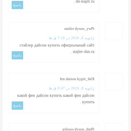
.
dn-kupit.ru
پاسخ
stailer dyson_ywPi
ژانویه 8, 2026 در 7:16 ق.ظ
стайлер дайсон купить официальный сайт
.
stajler-dsn.ru
پاسخ
fen daison kypit_faOl
ژانویه 8, 2026 در 9:47 ق.ظ
какой фен дайсон купить
какой фен дайсон
.
купить
پاسخ
pilesos dyson_dmPi