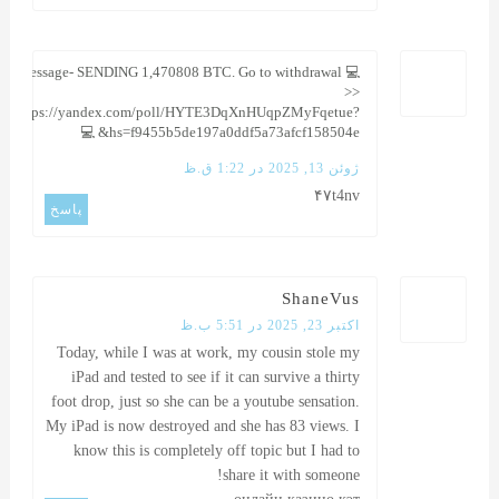
💻 Message- SENDING 1,470808 BTC. Go to withdrawal
>>
https://yandex.com/poll/HYTE3DqXnHUqpZMyFqetue?
hs=f9455b5de197a0ddf5a73afcf158504e& 💻
ژوئن 13, 2025 در 1:22 ق.ظ
۴۷t4nv
پاسخ
ShaneVus
اکتبر 23, 2025 در 5:51 ب.ظ
Today, while I was at work, my cousin stole my
iPad and tested to see if it can survive a thirty
foot drop, just so she can be a youtube sensation.
My iPad is now destroyed and she has 83 views. I
know this is completely off topic but I had to
share it with someone!