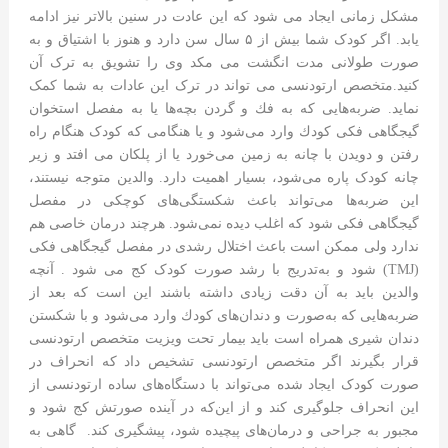
مشکل زمانی ایجاد می شود که این عادت در سنین بالاتر نیز ادامه
یابد. اگر کودک شما بیش از ۵ سال سن دارد و هنوز با اشتیاق و به
صورت طولانی مدت انگشت می مکد وی را تشویق به ترک آن
کنید.متخصص ارتودنسی می تواند در ترک این عادات به شما کمک
نماید. ضربه‌هایی كه به فك و گردن بچه‌ها یا به مفصل استخوان
گیجگاهی فكی كودك وارد می‌شود و یا هنگامی که کودک هنگام راه
رفتن و دویدن با چانه به زمین می‌خورد یا از پلکان می افتد و زیر
چانه کودک پاره می‌شود، بسیار اهمیت دارد. والدین متوجه نیستند،
این ضربه‌ها می‌تواند باعث شكستگی‌های كوچكی در مفصل
گیجگاهی فكی ‌شود كه اغلب دیده نمی‌شود. هرچند درمان خاصی هم
ندارد ولی ممكن است باعث اختلال رشدی در مفصل گیجگاهی فکی
(TMJ) شود و به‌تدریج با رشد صورت کودک کج می شود . آنچه
والدین باید به آن دقت زیادی داشته باشند این است كه بعد از
ضربه‌هایی كه به‌صورت و دندان‌های كودك وارد می‌شود و با شكستن
دندان شیری همراه است باید بیمار تحت ویزیت متخصص ارتودنسی
قرار بگیرند اگر متخصص ارتودنسی تشخیص داد كه انحراف در
صورت کودک ایجاد شده می‌تواند با دستگاه‌های ساده ارتودنسی از
این انحراف جلوگیری كند و از این‌كه در آینده صورتش كج شود و
مجبور به جراحی و درمان‌های پیچیده شود، پیشگیری كند. گاهی به