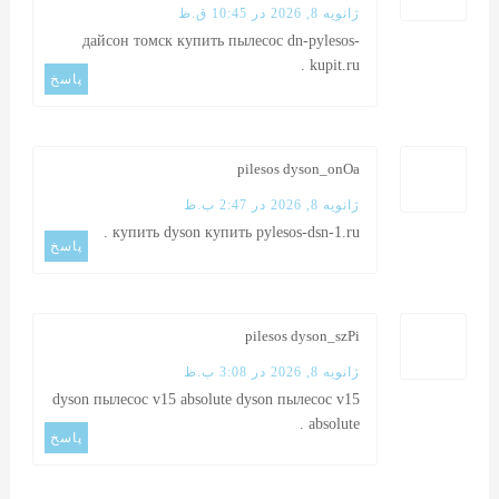
ژانویه 8, 2026 در 10:45 ق.ظ
дайсон томск купить пылесос
dn-pylesos-
.
kupit.ru
پاسخ
pilesos dyson_onOa
ژانویه 8, 2026 در 2:47 ب.ظ
.
купить dyson купить
pylesos-dsn-1.ru
پاسخ
pilesos dyson_szPi
ژانویه 8, 2026 در 3:08 ب.ظ
dyson пылесос v15 absolute
dyson пылесос v15
.
absolute
پاسخ