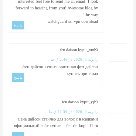
interested feel free to send me an email. I look
forward to hearing from you! Awesome blog by
the way!
watchguard ssl vpn download
پاسخ
fen daison kypit_xmKi
ژانویه 6, 2026 در 2:46 ق.ظ
фен дайсон купить оригинал
фен дайсон
.
купить оригинал
پاسخ
fen daison kypit_yjKi
ژانویه 6, 2026 در 11:50 ق.ظ
цена дайсон стайлер для волос с насадками
официальный сайт купит…
fen-dn-kupit-11.ru
.