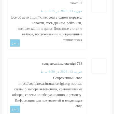
xiwet 95
فوریه 13, 2026 در 6:15 ب.ظ
Все об авто
https://xiwet.com
в одном портале:
новости, тест-драйвы, рейтинги,
комплектации и цены. Полезные статьи о
выборе, обслуживании и современных
технологиях.
پاسخ
comparecarinsurancerfgj-738
فوریه 13, 2026 در 6:20 ب.ظ
Современный авто
https://comparecarinsurancerfgj.org
портал:
статьи о выборе автомобиля, сравнительные
обзоры, советы по обслуживанию и ремонту.
Информация для покупателей и владельцев
авто.
پاسخ