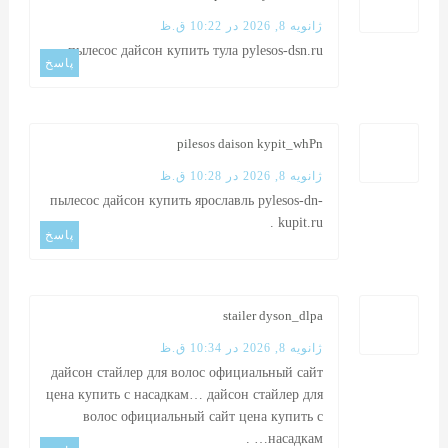
ژانویه 8, 2026 در 10:22 ق.ظ
.
пылесос дайсон купить тула
pylesos-dsn.ru
پاسخ
pilesos daison kypit_whPn
ژانویه 8, 2026 در 10:28 ق.ظ
пылесос дайсон купить ярославль
pylesos-dn-
.
kupit.ru
پاسخ
stailer dyson_dlpa
ژانویه 8, 2026 در 10:34 ق.ظ
дайсон стайлер для волос официальный сайт
цена купить с насадкам…
дайсон стайлер для
волос официальный сайт цена купить с
.
насадкам…