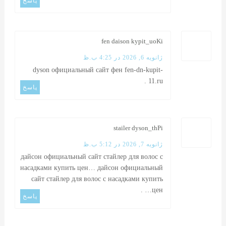
پاسخ
fen daison kypit_uoKi
ژانویه 6, 2026 در 4:25 ب.ظ
dyson официальный сайт фен
fen-dn-kupit-
.
11.ru
پاسخ
stailer dyson_thPi
ژانویه 7, 2026 در 5:12 ب.ظ
дайсон официальный сайт стайлер для волос с
насадками купить цен…
дайсон официальный
сайт стайлер для волос с насадками купить
.
цен…
پاسخ