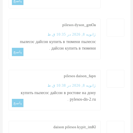
پاسخ
pilesos dyson_gmOa
ژانویه 8, 2026 در 10:35 ق.ظ
пылесос дайсон купить в тюмени
пылесос
.
дайсон купить в тюмени
پاسخ
pilesos daison_fapn
ژانویه 8, 2026 در 10:38 ق.ظ
купить пылесос дайсон в ростове на дону
.
pylesos-dn-2.ru
پاسخ
daison pilesos kypit_imKl