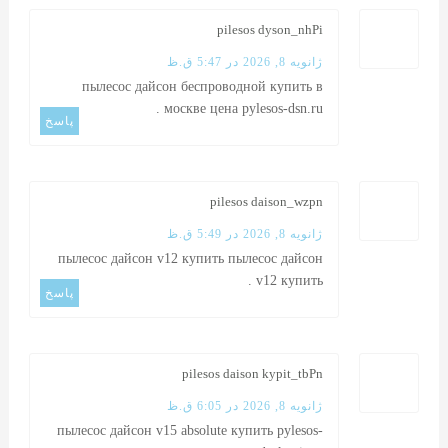
pilesos dyson_nhPi
ژانویه 8, 2026 در 5:47 ق.ظ
пылесос дайсон беспроводной купить в
.
москве цена
pylesos-dsn.ru
پاسخ
pilesos daison_wzpn
ژانویه 8, 2026 در 5:49 ق.ظ
пылесос дайсон v12 купить
пылесос дайсон
.
v12 купить
پاسخ
pilesos daison kypit_tbPn
ژانویه 8, 2026 در 6:05 ق.ظ
пылесос дайсон v15 absolute купить
pylesos-