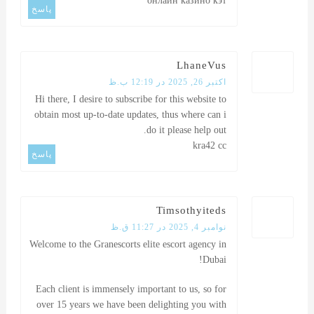
онлайн казино кэт
پاسخ
LhaneVus
اکتبر 26, 2025 در 12:19 ب.ظ
Hi there, I desire to subscribe for this website to
obtain most up-to-date updates, thus where can i
do it please help out.
kra42 cc
پاسخ
Timsothyiteds
نوامبر 4, 2025 در 11:27 ق.ظ
Welcome to the Granescorts elite escort agency in
Dubai!
Each client is immensely important to us, so for
over 15 years we have been delighting you with