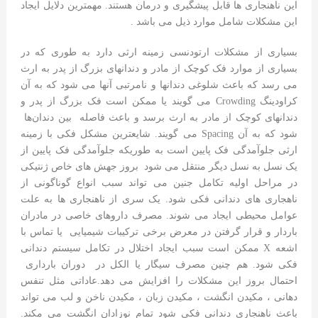
این ناهنجاری ها قابل پیشگیری و درمان هستند. مهمترین دلایل ایجاد
این مشکلات شامل موارد ذیل می باشد .
بسیاری از مشکلات ارتودنسی زمینه ارثی دارد به طوری که در
بسیاری از موارد فک کوچک از مادر و دندانهای بزرگ از پدر به ارث
می رسد که باعث شلوغی دندانها و نامرتبی آنها می شود که به آن
کراودینگ Crowding می گویند یا ممکن است فک بزرگ از پدر و
دندانهای کوچک از مادر به ارث برسد و باعث فاصله بین دندان‌ها
شود که به آن Spacing می گویند. شایعترین مشکل فکی با زمینه
ارثی جلوآمدگی فک پایین است به طوریکه جلوآمدگی فک پایین از
یک نسل به نسل دیگر منتقل می شود بروز جهش های خاص ژنتیکی
در مراحل اولیه تکامل جنین می تواند سبب انواع گوناگونی از
ناهجاری های دندانی فکی شود. یک سری از ناهنجاری ها به علت
عوامل محیطی ایجاد می شوند. مصرف داروهای خاصی در مادران
باردار و قرار گرفتن در معرض برخی ترکیبات شیمیایی یا تماس با
اشعه X ممکن است سبب ایجاد اختلال در تکامل سیستم دندانی
فکی شود. هم چنین مصرف سیگار یا الکل در دوران بارداری
احتمال بروز این مشکلات را افزایش می دهد.عاداتی مثل تنفس
دهانی ، مکیدن انگشت ، مکیدن زبان ، مکیدن ناخن و لب می تواند
باعث ناهنجاری دندانی فکی شود تمام نوزادان انگشت می مکند.