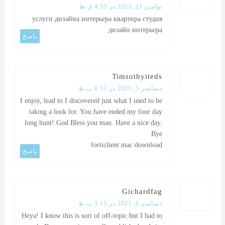
نوامبر 21, 2025 در 4:53 ق.ظ
услуги дизайна интерьера
квартира студия
дизайн интерьера
پاسخ
Timsothyiteds
دسامبر 5, 2025 در 8:57 ب.ظ
I enjoy, lead to I discovered just what I used to be
taking a look for. You have ended my four day
long hunt! God Bless you man. Have a nice day.
Bye
forticlient mac download
پاسخ
Gichardfag
دسامبر 6, 2025 در 3:13 ب.ظ
Heya! I know this is sort of off-topic but I had to