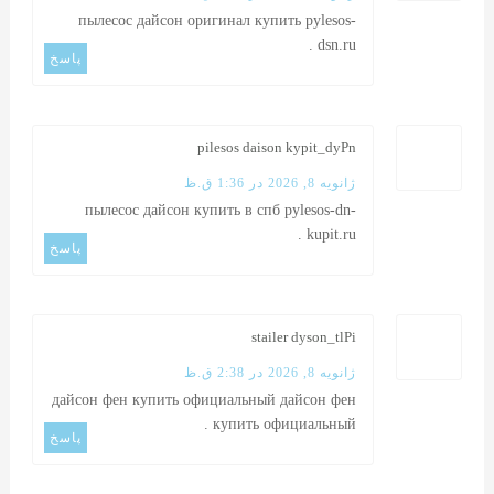
пылесос дайсон оригинал купить
pylesos-
.
dsn.ru
پاسخ
pilesos daison kypit_dyPn
ژانویه 8, 2026 در 1:36 ق.ظ
пылесос дайсон купить в спб
pylesos-dn-
.
kupit.ru
پاسخ
stailer dyson_tlPi
ژانویه 8, 2026 در 2:38 ق.ظ
дайсон фен купить официальный
дайсон фен
.
купить официальный
پاسخ