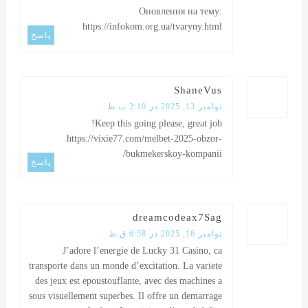
Оновлення на тему:
https://infokom.org.ua/tvaryny.html
پاسخ
ShaneVus
نوامبر 13, 2025 در 2:10 ب.ظ
Keep this going please, great job!
https://vixie77.com/melbet-2025-obzor-
bukmekerskoy-kompanii/
پاسخ
dreamcodeax7Sag
نوامبر 16, 2025 در 6:58 ق.ظ
J’adore l’energie de Lucky 31 Casino, ca
transporte dans un monde d’excitation. La variete
des jeux est epoustouflante, avec des machines a
sous visuellement superbes. Il offre un demarrage