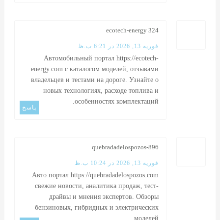
ecotech-energy 324
فوریه 13, 2026 در 6:21 ب.ظ
Автомобильный портал
https://ecotech-
energy.com
с каталогом моделей, отзывами
владельцев и тестами на дороге. Узнайте о
новых технологиях, расходе топлива и
особенностях комплектаций.
پاسخ
quebradadelospozos-896
فوریه 13, 2026 در 10:24 ب.ظ
Авто портал
https://quebradadelospozos.com
свежие новости, аналитика продаж, тест-
драйвы и мнения экспертов. Обзоры
бензиновых, гибридных и электрических
моделей.