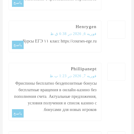
پاسخ
Henrygen
فوریه 6, 2026 در 6:38 ق.ظ
Курсы ЕГЭ ۱۱ класс
https://courses-ege.ru
پاسخ
Phillipanept
فوریه 7, 2026 در 1:23 ب.ظ
Фриспины бесплатно
бездепозитные бонусы
бесплатные вращения в онлайн-казино без
пополнения счета. Актуальные предложения,
условия получения и список казино с
бонусами для новых игроков.
پاسخ