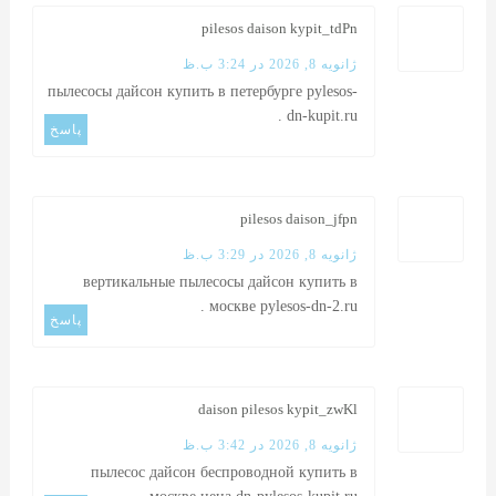
pilesos daison kypit_tdPn
ژانویه 8, 2026 در 3:24 ب.ظ
пылесосы дайсон купить в петербурге
pylesos-
.
dn-kupit.ru
پاسخ
pilesos daison_jfpn
ژانویه 8, 2026 در 3:29 ب.ظ
вертикальные пылесосы дайсон купить в
.
москве
pylesos-dn-2.ru
پاسخ
daison pilesos kypit_zwKl
ژانویه 8, 2026 در 3:42 ب.ظ
пылесос дайсон беспроводной купить в