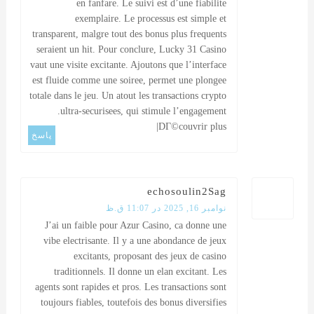
en fanfare. Le suivi est d’une fiabilite
exemplaire. Le processus est simple et
transparent, malgre tout des bonus plus frequents
seraient un hit. Pour conclure, Lucky 31 Casino
vaut une visite excitante. Ajoutons que l’interface
est fluide comme une soiree, permet une plongee
totale dans le jeu. Un atout les transactions crypto
ultra-securisees, qui stimule l’engagement.
|
DГ©couvrir plus
پاسخ
echosoulin2Sag
نوامبر 16, 2025 در 11:07 ق.ظ
J’ai un faible pour Azur Casino, ca donne une
vibe electrisante. Il y a une abondance de jeux
excitants, proposant des jeux de casino
traditionnels. Il donne un elan excitant. Les
agents sont rapides et pros. Les transactions sont
toujours fiables, toutefois des bonus diversifies