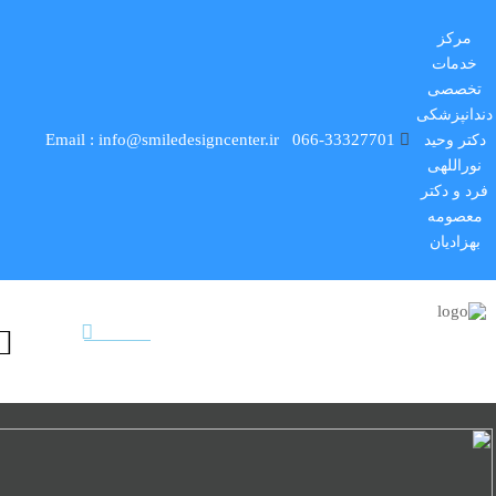
مرکز
خدمات
تخصصی
دندانپزشکی
Email : info@smiledesigncenter.ir
066-33327701
دکتر وحید
نوراللهی
فرد و دکتر
معصومه
بهزادیان