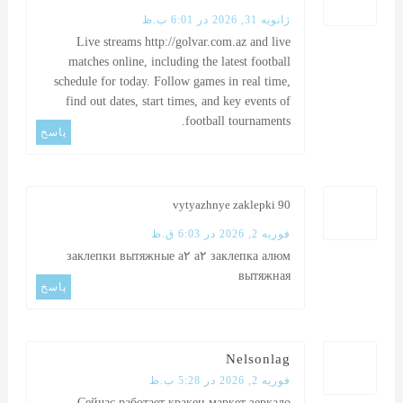
ژانویه 31, 2026 در 6:01 ب.ظ
Live streams
http://golvar.com.az
and live
matches online, including the latest football
schedule for today. Follow games in real time,
find out dates, start times, and key events of
football tournaments.
پاسخ
vytyazhnye zaklepki 90
فوریه 2, 2026 در 6:03 ق.ظ
заклепки вытяжные а۲ а۲
заклепка алюм
вытяжная
پاسخ
Nelsonlag
فوریه 2, 2026 در 5:28 ب.ظ
Сейчас работает
кракен маркет зеркало