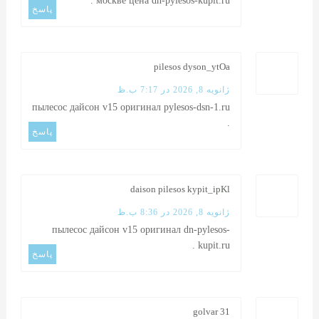
.
москве цена
dn-pylesos-kupit.ru
پاسخ
pilesos dyson_ytOa
ژانویه 8, 2026 در 7:17 ب.ظ
пылесос дайсон v15 оригинал
pylesos-dsn-1.ru
.
پاسخ
daison pilesos kypit_ipKl
ژانویه 8, 2026 در 8:36 ب.ظ
пылесос дайсон v15 оригинал
dn-pylesos-
.
kupit.ru
پاسخ
golvar 31