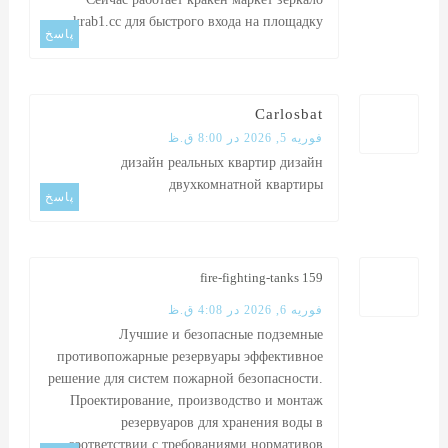
krab1.cc
для быстрого входа на площадку
پاسخ
Carlosbat
فوریه 5, 2026 در 8:00 ق.ظ
дизайн реальных квартир
дизайн
двухкомнатной квартиры
پاسخ
fire-fighting-tanks 159
فوریه 6, 2026 در 4:08 ق.ظ
Лучшие и безопасные
подземные
противопожарные резервуары
эффективное
решение для систем пожарной безопасности.
Проектирование, производство и монтаж
резервуаров для хранения воды в
соответствии с требованиями нормативов.