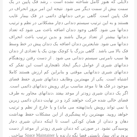
دلایلی که هنوز کامل شناخته نشده است ، رشد فک پایین در یک
سمت بیش از سمت دیگر می شود. نتیجه این امر بروز انحراف در
فک پایین است. گاهی برخی دندانهای دائمی در فک بیمار غایب
هستند و به این ترتیب سیستم دندانی دچار مشکلاتی در نظم و ترتیب
دندانها می شود. گاهی وجود دندان اضافه باعث می شود که تعداد
دندانها بیشتر از تعداد نرمال باشند و بدین ترتیب باعث انحراف
دندانها می شود. شایعترین دندان اضافه یک دندان پیش در خط وسط
فک بالا می باشد . گاهی بزرگ یا کوچک بودن یک یا تعدادی از دندان
ها سبب نامرتبی سیستم دندانی می شود . از دست رفتن زودهنگام
دندانهای شیری از عوامل دیگر ایجاد ناهنجاری است این تفکر که
دندانهای شیری دندانهایی موقتی و بنابراین کم ارزش هستند کاملا
اشتباه است. یکی از مهمترین وظایف دندانهای شیری حفظ فضای
موجود در فک ها تا موعد مناسب برای رویش دندانهای دائمی است.
اگر یک دندان شیری زودتر از موعد بیفتد ،دندانهای مجاور به طرف
فضای خالی شده حرکت خواهند کرد و در نهایت دندان دائمی زیرین
یا نمی تواند رویش یابد(نهفته می ماند) و یا خارج از نظم و ترتیب
خواهد رویید. مهمترین راه پیشگیری از این مشکلات حفظ بهداشت
دهان و دندان از همان کودکی است تا اینکه دندان شیری دچار
پوسیدگی نشود. در صورتی که دندان شیری زودتر از موعد از دست
برود برای بیمار بایستی فضا نگه دارنده یا Space Maintainer ساخت .