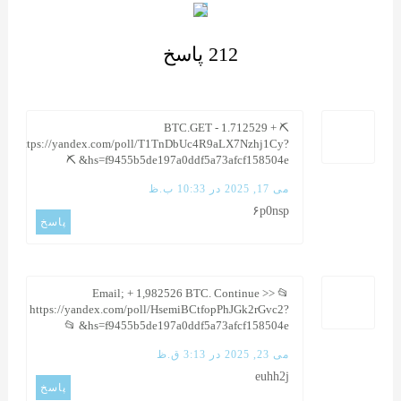
212 پاسخ
⛏ + 1.712529 BTC.GET -
https://yandex.com/poll/T1TnDbUc4R9aLX7Nzhj1Cy?
hs=f9455b5de197a0ddf5a73afcf158504e& ⛏
می 17, 2025 در 10:33 ب.ظ
۶p0nsp
پاسخ
📂 Email; + 1,982526 BTC. Continue >>
https://yandex.com/poll/HsemiBCtfopPhJGk2rGvc2?
hs=f9455b5de197a0ddf5a73afcf158504e& 📂
می 23, 2025 در 3:13 ق.ظ
euhh2j
پاسخ