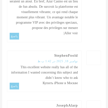
seraient un atout. En bref, Azur Casino est un lieu
de fun absolu. De surcroit la plateforme est
visuellement vibrante, ce qui rend chaque
moment plus vibrant. Un avantage notable le
programme VIP avec des privileges speciaux,
propose des privileges sur mesure.
|
Aller voir
پاسخ
StephenFoold
نوامبر 18, 2025 در 1:42 ب.ظ
This excellent website really has all of the
information I wanted concerning this subject and
didn’t know who to ask.
Купить iPhone в Москве
پاسخ
JosephAlarp