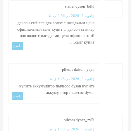
stailer dyson_bdPi
ژانویه 7, 2026 در 9:56 ب.ظ
дайсон стайлер для волос с насадками цена
официальный сайт купит…
дайсон стайлер
для волос с насадками цена официальный
.
сайт купит…
پاسخ
pilesos daison_yapn
ژانویه 8, 2026 در 1:25 ق.ظ
купить аккумулятор пылесос dyson
купить
.
аккумулятор пылесос dyson
پاسخ
pilesos dyson_zvPi
ژانویه 8, 2026 در 1:33 ق.ظ